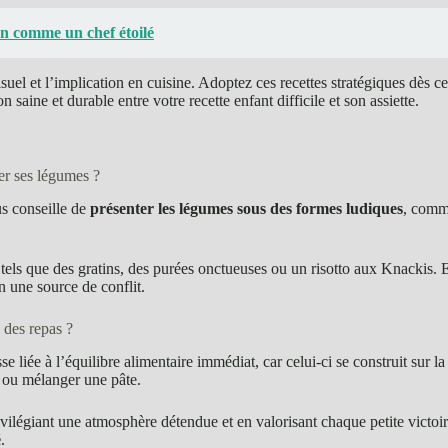
ion comme un chef étoilé
suel et l’implication en cuisine. Adoptez ces recettes stratégiques dès c
on saine et durable entre votre recette enfant difficile et son assiette.
er ses légumes ?
us conseille de
présenter les légumes sous des formes ludiques
, comme
s, tels que des gratins, des purées onctueuses ou un risotto aux Knackis
n une source de conflit.
s des repas ?
isse liée à l’équilibre alimentaire immédiat, car celui-ci se construit sur
s ou mélanger une pâte.
rivilégiant une atmosphère détendue et en valorisant chaque petite victoi
é
.