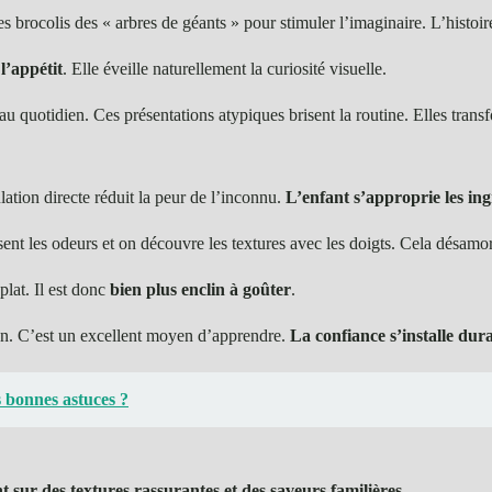
 brocolis des « arbres de géants » pour stimuler l’imaginaire. L’histoir
l’appétit
. Elle éveille naturellement la curiosité visuelle.
au quotidien. Ces présentations atypiques brisent la routine. Elles tran
ation directe réduit la peur de l’inconnu.
L’enfant s’approprie les ing
sent les odeurs et on découvre les textures avec les doigts. Cela désamo
plat. Il est donc
bien plus enclin à goûter
.
en. C’est un excellent moyen d’apprendre.
La confiance s’installe du
s bonnes astuces ?
nt sur des textures rassurantes et des saveurs familières
.