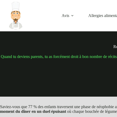
Passer
au
contenu
Avis
Allergies aliment
Re
Quand tu deviens parents, tu as forcément droit à bon nombre de récits de
Saviez-vous que 77 % des enfants traversent une phase de néophobie alim
moment du dîner en un duel épuisant
où chaque bouchée de légume d