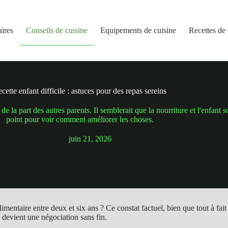
aires
Conseils de cuisine
Equipements de cuisine
Recettes de 
cette enfant difficile : astuces pour des repas sereins
 la part des autres parents. Il semblerait que la nourriture et l'enfant 
point pour voir comment améliorer les choses.
juin 21, 2026
entaire entre deux et six ans ? Ce constat factuel, bien que tout à fai
evient une négociation sans fin.