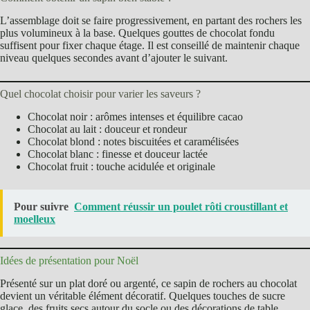
L’assemblage doit se faire progressivement, en partant des rochers les
plus volumineux à la base. Quelques gouttes de chocolat fondu
suffisent pour fixer chaque étage. Il est conseillé de maintenir chaque
niveau quelques secondes avant d’ajouter le suivant.
Quel chocolat choisir pour varier les saveurs ?
Chocolat noir : arômes intenses et équilibre cacao
Chocolat au lait : douceur et rondeur
Chocolat blond : notes biscuitées et caramélisées
Chocolat blanc : finesse et douceur lactée
Chocolat fruit : touche acidulée et originale
Pour suivre
Comment réussir un poulet rôti croustillant et
moelleux
Idées de présentation pour Noël
Présenté sur un plat doré ou argenté, ce sapin de rochers au chocolat
devient un véritable élément décoratif. Quelques touches de sucre
glace, des fruits secs autour du socle ou des décorations de table