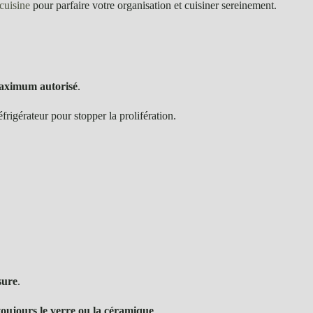
cuisine
pour parfaire votre organisation et cuisiner sereinement.
maximum autorisé
.
frigérateur pour stopper la prolifération.
sure
.
 toujours le verre ou la céramique
.