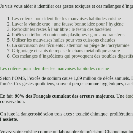
Je vais vous aider à identifier ces gestes toxiques et ces mélanges d’ing
Les critères pour identifier les mauvaises habitudes cuisine
Laver la viande crue : une fausse bonne idée pour l’hygiène
Refroidir les restes à l’air libre : le festin des bactéries
Poêles en téflon et contenants plastiques : gare aux transferts
Utiliser les mauvaises huiles pour vos cuissons chaudes
La surcuisson des féculents : attention au piège de l’acrylamide
Grignotage et sauts de repas : le chaos métabolique assuré
Ces mélanges d’ingrédients qui provoquent des troubles digestifs
Les critères pour identifier les mauvaises habitudes cuisine
Selon l’OMS, l’excès de sodium cause 1,89 million de décès annuels. Les 
fumée. Ces gestes quotidiens, souvent perçus comme hygiéniques, cach
En fait,
90% des Français cumulent des erreurs majeures
. Une
étud
conservation.
On juge la dangerosité selon trois axes : toxicité chimique, prolifération
l’assiette
.
Voyez votre cuisine comme un laboratoire de précision. Chaque manip