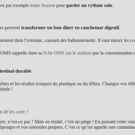
uvez par exemple
tester Seazon
pour
garder un rythme sain
.
ses peuvent
transformer un bon dîner en cauchemar digestif
.
ermentent dans l’estomac, causant des ballonnements. Il vaut mieux les c
’OMS rappelle dans sa
fiche OMS sur le sodium
que la consommation 
testinal durable
.
ries et les résidus toxiques du plastique ou du téflon. Changez vos réfl
risée !
t de les cuire ?
re, n’est-ce pas ? Mais en réalité, c’est un piège ! En passant votre via
 éponges et vos ustensiles propres. C’est ce qu’on appelle une contamina