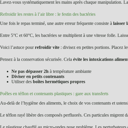
Lavez-vous systématiquement les mains après chaque manipulation. L
Refroidir les restes à l’air libre : le festin des bactéries
Une fois le repas terminé, une autre erreur fréquente consiste à
laisser
Entre 5°C et 60°C, les bactéries se multiplient à une vitesse folle. Lais
Voici l’astuce pour
refroidir vite
: divisez en petites portions. Placez l
Pensez à la conservation sécurisée. Cela
évite les intoxications alime
Ne pas dépasser 2h
à température ambiante
Diviser en petits contenants
Utiliser des
boîtes hermétiques propres
Poêles en téflon et contenants plastiques : gare aux transferts
Au-delà de l’hygiène des aliments, le choix de vos contenants et ustens
Le téflon rayé libère des composés perfluorés. Ces particules migrent da
Le plastique chauffé au micro-ondes pose problème. Les perturbateurs 