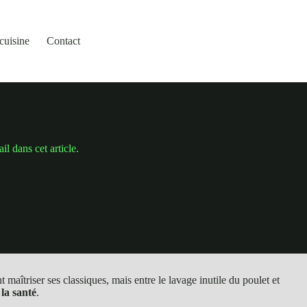
cuisine
Contact
l dans cet article.
îtriser ses classiques, mais entre le lavage inutile du poulet et
la santé
.