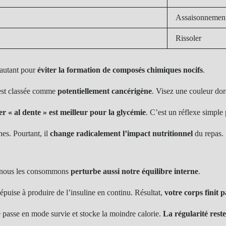
Assaisonnemen
Rissoler
t autant pour
éviter la formation de composés chimiques nocifs
.
e est classée comme
potentiellement cancérigène
. Visez une couleur dor
r « al dente » est meilleur pour la glycémie
. C’est un réflexe simple 
es. Pourtant, il
change radicalement l’impact nutritionnel
du repas.
el nous les consommons
perturbe aussi notre équilibre interne
.
’épuise à produire de l’insuline en continu. Résultat,
votre corps finit p
 passe en mode survie et stocke la moindre calorie.
La régularité rest