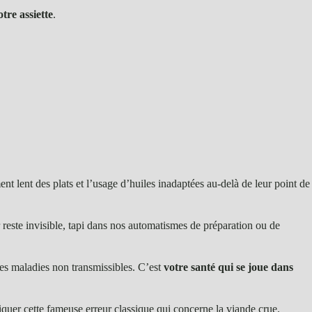
tre assiette
.
t lent des plats et l’usage d’huiles inadaptées au-delà de leur point de
reste invisible, tapi dans nos automatismes de préparation ou de
 les maladies non transmissibles. C’est
votre santé qui se joue dans
uer cette fameuse erreur classique qui concerne la viande crue.