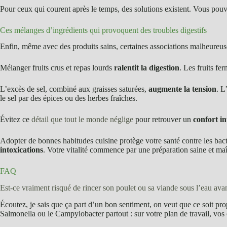
Pour ceux qui courent après le temps, des solutions existent. Vous po
Ces mélanges d’ingrédients qui provoquent des troubles digestifs
Enfin, même avec des produits sains, certaines associations malheureu
Mélanger fruits crus et repas lourds
ralentit la digestion
. Les fruits f
L’excès de sel, combiné aux graisses saturées,
augmente la tension
. L
le sel par des épices ou des herbes fraîches.
Évitez ce
détail que tout le monde néglige
pour retrouver un
confort in
Adopter de bonnes habitudes cuisine protège votre santé contre les bacté
intoxications
. Votre vitalité commence par une préparation saine et maît
FAQ
Est-ce vraiment risqué de rincer son poulet ou sa viande sous l’eau avan
Écoutez, je sais que ça part d’un bon sentiment, on veut que ce soit prop
Salmonella ou le Campylobacter partout : sur votre plan de travail, vos