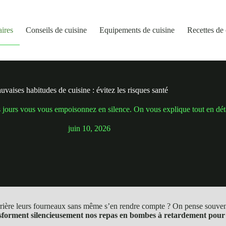
aires
Conseils de cuisine
Equipements de cuisine
Recettes de 
vaises habitudes de cuisine : évitez les risques santé
les jours vous vous empoisonnez en silence. On vous explique tout en détai
juin 10, 2026
ère leurs fourneaux sans même s’en rendre compte ? On pense souvent ma
sforment silencieusement nos repas en bombes à retardement pour 