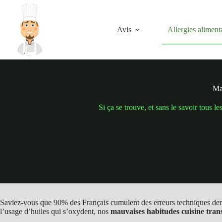
Passer
au
contenu
Avis
Allergies aliment
Mau
Si ça se trouve, et sans le savoir tous 
Saviez-vous que 90% des Français cumulent des erreurs techniques derri
l’usage d’huiles qui s’oxydent, nos
mauvaises habitudes cuisine tran