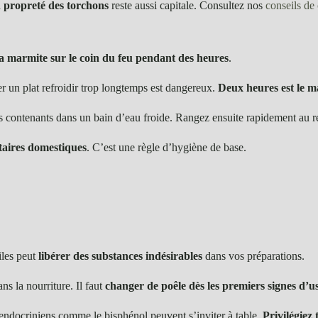
a
propreté des torchons
reste aussi capitale. Consultez nos
conseils de 
 la marmite sur le coin du feu pendant des heures
.
ser un plat refroidir trop longtemps est dangereux.
Deux heures est le 
es contenants dans un bain d’eau froide. Rangez ensuite rapidement au ré
ntaires domestiques
. C’est une règle d’hygiène de base.
iles peut
libérer des substances indésirables
dans vos préparations.
ns la nourriture. Il faut
changer de poêle dès les premiers signes d’u
endocriniens comme le bisphénol peuvent s’inviter à table.
Privilégiez