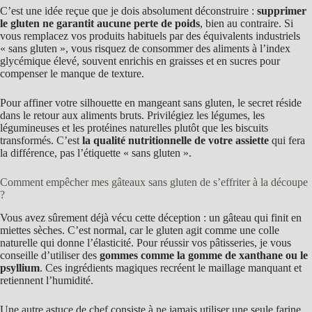
C’est une idée reçue que je dois absolument déconstruire :
supprimer
le gluten ne garantit aucune perte de poids
, bien au contraire. Si
vous remplacez vos produits habituels par des équivalents industriels
« sans gluten », vous risquez de consommer des aliments à l’index
glycémique élevé, souvent enrichis en graisses et en sucres pour
compenser le manque de texture.
Pour affiner votre silhouette en mangeant sans gluten, le secret réside
dans le retour aux aliments bruts. Privilégiez les légumes, les
légumineuses et les protéines naturelles plutôt que les biscuits
transformés. C’est
la qualité nutritionnelle de votre assiette
qui fera
la différence, pas l’étiquette « sans gluten ».
Comment empêcher mes gâteaux sans gluten de s’effriter à la découpe
?
Vous avez sûrement déjà vécu cette déception : un gâteau qui finit en
miettes sèches. C’est normal, car le gluten agit comme une colle
naturelle qui donne l’élasticité. Pour réussir vos pâtisseries, je vous
conseille d’utiliser des
gommes comme la gomme de xanthane ou le
psyllium
. Ces ingrédients magiques recréent le maillage manquant et
retiennent l’humidité.
Une autre astuce de chef consiste à ne jamais utiliser une seule farine.