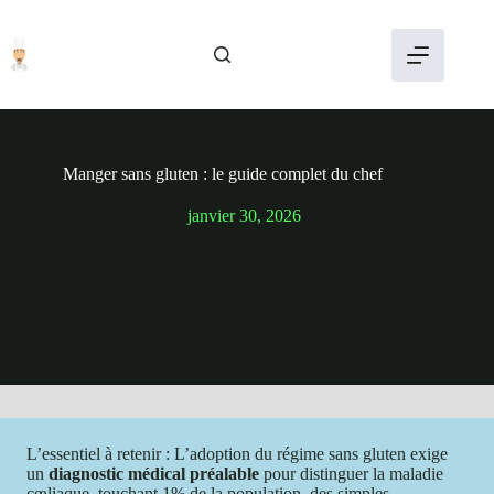
Passer
au
contenu
Manger sans gluten : le guide complet du chef
janvier 30, 2026
L’essentiel à retenir : L’adoption du régime sans gluten exige
un
diagnostic médical préalable
pour distinguer la maladie
cœliaque, touchant 1% de la population, des simples