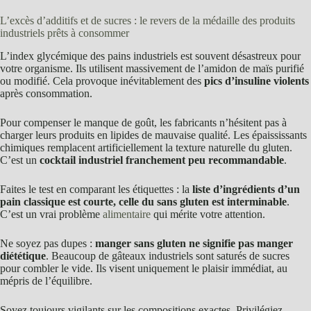
L’excès d’additifs et de sucres : le revers de la médaille des produits
industriels prêts à consommer
L’index glycémique des pains industriels est souvent désastreux pour
votre organisme. Ils utilisent massivement de l’amidon de maïs purifié
ou modifié. Cela provoque inévitablement des
pics d’insuline violents
après consommation.
Pour compenser le manque de goût, les fabricants n’hésitent pas à
charger leurs produits en lipides de mauvaise qualité. Les épaississants
chimiques remplacent artificiellement la texture naturelle du gluten.
C’est un
cocktail industriel franchement peu recommandable
.
Faites le test en comparant les étiquettes : la
liste d’ingrédients d’un
pain classique est courte, celle du sans gluten est interminable
.
C’est un vrai problème
alimentaire
qui mérite votre attention.
Ne soyez pas dupes :
manger sans gluten ne signifie pas manger
diététique
. Beaucoup de gâteaux industriels sont saturés de sucres
pour combler le vide. Ils visent uniquement le plaisir immédiat, au
mépris de l’équilibre.
Soyez toujours vigilants sur les compositions exactes. Privilégiez