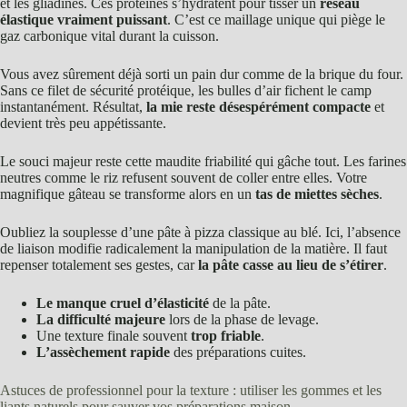
et les gliadines. Ces protéines s’hydratent pour tisser un
réseau
élastique vraiment puissant
. C’est ce maillage unique qui piège le
gaz carbonique vital durant la cuisson.
Vous avez sûrement déjà sorti un pain dur comme de la brique du four.
Sans ce filet de sécurité protéique, les bulles d’air fichent le camp
instantanément. Résultat,
la mie reste désespérément compacte
et
devient très peu appétissante.
Le souci majeur reste cette maudite friabilité qui gâche tout. Les farines
neutres comme le riz refusent souvent de coller entre elles. Votre
magnifique gâteau se transforme alors en un
tas de miettes sèches
.
Oubliez la souplesse d’une pâte à pizza classique au blé. Ici, l’absence
de liaison modifie radicalement la manipulation de la matière. Il faut
repenser totalement ses gestes, car
la pâte casse au lieu de s’étirer
.
Le manque cruel d’élasticité
de la pâte.
La difficulté majeure
lors de la phase de levage.
Une texture finale souvent
trop friable
.
L’assèchement rapide
des préparations cuites.
Astuces de professionnel pour la texture : utiliser les gommes et les
liants naturels pour sauver vos préparations maison