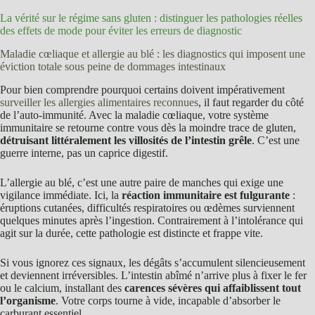
La vérité sur le régime sans gluten : distinguer les pathologies réelles
des effets de mode pour éviter les erreurs de diagnostic
Maladie cœliaque et allergie au blé : les diagnostics qui imposent une
éviction totale sous peine de dommages intestinaux
Pour bien comprendre pourquoi certains doivent impérativement
surveiller les allergies alimentaires reconnues
, il faut regarder du côté
de l’auto-immunité. Avec la maladie cœliaque, votre système
immunitaire se retourne contre vous dès la moindre trace de gluten,
détruisant littéralement les villosités de l’intestin grêle
. C’est une
guerre interne, pas un caprice digestif.
L’allergie au blé, c’est une autre paire de manches qui exige une
vigilance immédiate. Ici, la
réaction immunitaire est fulgurante
:
éruptions cutanées, difficultés respiratoires ou œdèmes surviennent
quelques minutes après l’ingestion. Contrairement à l’intolérance qui
agit sur la durée, cette pathologie est distincte et frappe vite.
Si vous ignorez ces signaux, les dégâts s’accumulent silencieusement
et deviennent irréversibles. L’intestin abîmé n’arrive plus à fixer le fer
ou le calcium, installant des
carences sévères qui affaiblissent tout
l’organisme
. Votre corps tourne à vide, incapable d’absorber le
carburant essentiel.