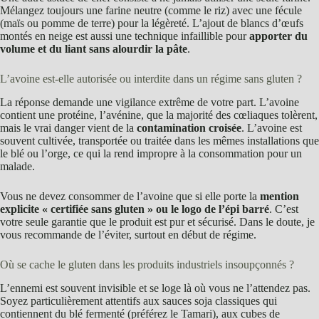
Mélangez toujours une farine neutre (comme le riz) avec une fécule
(maïs ou pomme de terre) pour la légèreté. L’ajout de blancs d’œufs
montés en neige est aussi une technique infaillible pour
apporter du
volume et du liant sans alourdir la pâte
.
L’avoine est-elle autorisée ou interdite dans un régime sans gluten ?
La réponse demande une vigilance extrême de votre part. L’avoine
contient une protéine, l’avénine, que la majorité des cœliaques tolèrent,
mais le vrai danger vient de la
contamination croisée
. L’avoine est
souvent cultivée, transportée ou traitée dans les mêmes installations que
le blé ou l’orge, ce qui la rend impropre à la consommation pour un
malade.
Vous ne devez consommer de l’avoine que si elle porte la
mention
explicite « certifiée sans gluten » ou le logo de l’épi barré
. C’est
votre seule garantie que le produit est pur et sécurisé. Dans le doute, je
vous recommande de l’éviter, surtout en début de régime.
Où se cache le gluten dans les produits industriels insoupçonnés ?
L’ennemi est souvent invisible et se loge là où vous ne l’attendez pas.
Soyez particulièrement attentifs aux sauces soja classiques qui
contiennent du blé fermenté (préférez le Tamari), aux cubes de