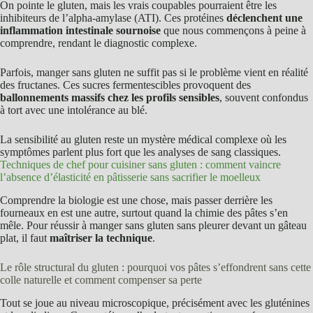
On pointe le gluten, mais les vrais coupables pourraient être les
inhibiteurs de l’alpha-amylase (ATI). Ces protéines
déclenchent une
inflammation intestinale sournoise
que nous commençons à peine à
comprendre, rendant le diagnostic complexe.
Parfois, manger sans gluten ne suffit pas si le problème vient en réalité
des fructanes. Ces sucres fermentescibles provoquent des
ballonnements massifs chez les profils sensibles
, souvent confondus
à tort avec une intolérance au blé.
La sensibilité au gluten reste un mystère médical complexe où les
symptômes parlent plus fort que les analyses de sang classiques.
Techniques de chef pour cuisiner sans gluten : comment vaincre
l’absence d’élasticité en pâtisserie sans sacrifier le moelleux
Comprendre la biologie est une chose, mais passer derrière les
fourneaux en est une autre, surtout quand la chimie des pâtes s’en
mêle. Pour réussir à manger sans gluten sans pleurer devant un gâteau
plat, il faut
maîtriser la technique
.
Le rôle structural du gluten : pourquoi vos pâtes s’effondrent sans cette
colle naturelle et comment compenser sa perte
Tout se joue au niveau microscopique, précisément avec les gluténines