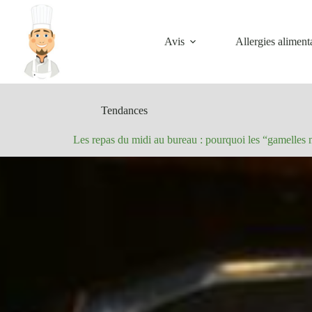
Passer
au
contenu
Avis
Allergies aliment
Tendances
Les repas du midi au bureau : pourquoi les “gamelles