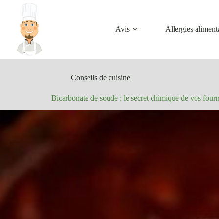
Passer
au
contenu
Avis
Allergies aliment
Conseils de cuisine
Bicarbonate de soude : le secret chimique de vos four