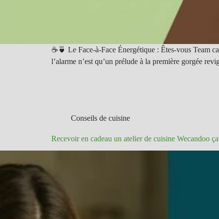
☕️🍵 Le Face-à-Face Énergétique : Êtes-vous Team café
l’alarme n’est qu’un prélude à la première gorgée revi
Conseils de cuisine
Recevoir en cadeau un atelier de cuisine Wecandoo ça 