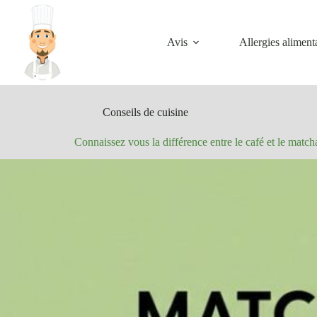
Passer
au
contenu
Avis
Allergies aliment
Conseils de cuisine
Connaissez vous la différence entre le café et le match