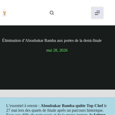
Passer
au
contenu
Élimination d’Aboubakar Bamba aux portes de la demi-finale
mai 28, 2026
L’essentiel à retenir :
Aboubakar Bamba quitte Top Chef
le
27 mai lors des quarts de finale après un parcours historique.
Face aux défis du pain rassis et de la mono-texture,
la fatigue