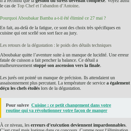
Il a reconnu que la
gestion du stress devenait complexe
. Voyez aussi
le cas de
Top Chef et l’abandon d’Antoine
.
Pourquoi Aboubakar Bamba a-t-il été éliminé ce 27 mai ?
En fait, au-delà de la fatigue, ce sont des choix très spécifiques en
cuisine qui ont scellé son sort face au jury.
Les retours de la dégustation : le poids des détails techniques
Aboubakar quitte l’aventure suite à un manque de lucidité. Une erreur
fatale de cuisson a fait pencher la balance. Ce détail a
malheureusement
stoppé son ascension vers la finale
.
Les jurés ont pointé un manque de précision. Ils attendaient un
assaisonnement plus percutant. La température de service
a également
déçu les chefs étoilés
lors de la dégustation.
Pour suivre
Cuisine : ce petit changement dans votre
routine qui va révolutionner votre façon de manger
À ce niveau, les
erreurs d’exécution deviennent impardonnables
.
C’est cruel mais logique dans ce concours. Comme pour l’élimination