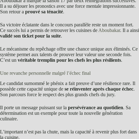
Aboubakar a marqué la saison 17 par deux réintégrations successives.
Il a su déjouer les pronostics avec une force mentale impressionnante.
Son retour a
prouvé sa ténacité
.
Sa victoire éclatante dans le concours parallèle reste un moment fort.
Ce succès lui a permis de retrouver les cuisines de
Aboubakar
. Il a ainsi
validé son ticket pour la suite
.
Le mécanisme du repêchage offre une chance unique aux éliminés. Ce
système permet aux talents de prouver leur valeur une seconde fois.
C’est un
véritable tremplin pour les chefs les plus résilients
.
Une revanche personnelle malgré l’échec final
Le candidat surnommé le phénix a fait preuve d’une résilience rare. Il
possède cette capacité unique de
se réinventer après chaque échec
.
Son parcours force le respect des plus grands chefs du jury.
Il porte un message puissant sur la
persévérance au quotidien
. Sa
détermination est un exemple pour toute la nouvelle génération
culinaire.
L’important n’est pas la chute, mais la capacité à revenir plus fort dans
la cuisine.