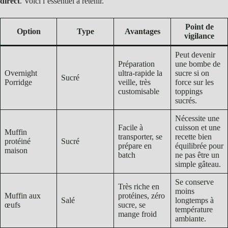
direct
. Voici l’essentiel à retenir.
Point de
Option
Type
Avantages
vigilance
Peut devenir
Préparation
une bombe de
Overnight
ultra-rapide la
sucre si on
Sucré
Porridge
veille, très
force sur les
customisable
toppings
sucrés.
Nécessite une
Facile à
cuisson et une
Muffin
transporter, se
recette bien
protéiné
Sucré
prépare en
équilibrée pour
maison
batch
ne pas être un
simple gâteau.
Se conserve
Très riche en
moins
Muffin aux
protéines, zéro
Salé
longtemps à
œufs
sucre, se
température
mange froid
ambiante.