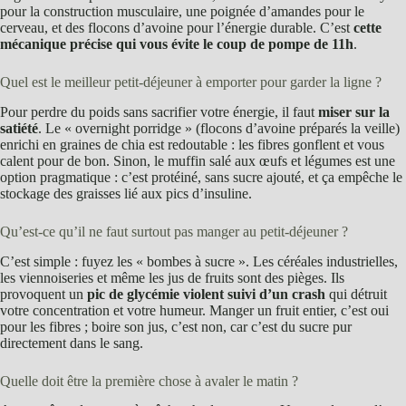
pour la construction musculaire, une poignée d’amandes pour le
cerveau, et des flocons d’avoine pour l’énergie durable. C’est
cette
mécanique précise qui vous évite le coup de pompe de 11h
.
Quel est le meilleur petit-déjeuner à emporter pour garder la ligne ?
Pour perdre du poids sans sacrifier votre énergie, il faut
miser sur la
satiété
. Le « overnight porridge » (flocons d’avoine préparés la veille)
enrichi en graines de chia est redoutable : les fibres gonflent et vous
calent pour de bon. Sinon, le muffin salé aux œufs et légumes est une
option pragmatique : c’est protéiné, sans sucre ajouté, et ça empêche le
stockage des graisses lié aux pics d’insuline.
Qu’est-ce qu’il ne faut surtout pas manger au petit-déjeuner ?
C’est simple : fuyez les « bombes à sucre ». Les céréales industrielles,
les viennoiseries et même les jus de fruits sont des pièges. Ils
provoquent un
pic de glycémie violent suivi d’un crash
qui détruit
votre concentration et votre humeur. Manger un fruit entier, c’est oui
pour les fibres ; boire son jus, c’est non, car c’est du sucre pur
directement dans le sang.
Quelle doit être la première chose à avaler le matin ?