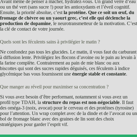
Avant même de penser à mâcher, hydratez-vous. Un grand verre d’eau
ou un thé vert (sans sucre !) pour les antioxydants et l’éveil cognitif.
Ensuite, la priorité absolue, c’est
la protéine. Que ce soit un œuf, du
fromage de chèvre ou un yaourt grec, c’est elle qui déclenche la
production de dopamine
, le neurotransmetteur de la motivation. C’est
la clé de contact de votre journée.
Quels sont les féculents sains à privilégier le matin ?
Ne confondez pas tous les glucides. Le matin, il vous faut du carburant
à diffusion lente. Privilégiez les flocons d’avoine ou le pain au levain à
la farine complète. Contrairement au pain de mie blanc ou aux
biscottes qui sont des sucres rapides déguisés, ces féculents à indice
glycémique bas vous fournissent une
énergie stable et constante
.
Que manger au réveil pour maximiser sa concentration ?
Si vous avez besoin d’être performant, notamment si vous avez un
profil type TDAH, la
structure du repas est non-négociable
. Il faut
des oméga-3 (noix, avocat) pour le cerveau et des protéines (tyrosine)
pour l’attention. Un wrap complet avec de la dinde et de l’avocat ou un
bol de fromage blanc avec des graines de lin sont des choix
stratégiques pour garder l’esprit vif.